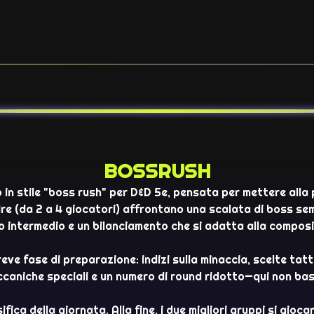
BOSSRUSH
 in stile "boss rush" per D&D 5e, pensata per mettere alla
dre (da 2 a 4 giocatori) affrontano una scalata di boss se
llo intermedio e un bilanciamento che si adatta alla compos
e fase di preparazione: indizi sulla minaccia, scelte tattic
ccaniche speciali e un numero di round ridotto—qui non bas
ifica della giornata. Alla fine, i due migliori gruppi si gioc