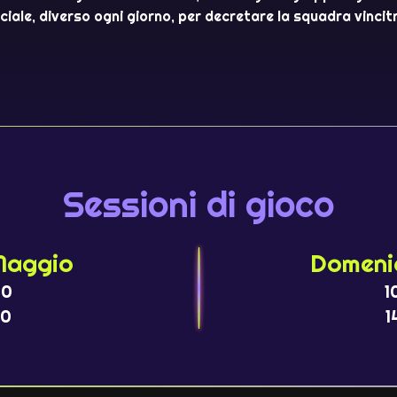
ciale, diverso ogni giorno, per decretare la squadra vincitr
Sessioni di gioco
Maggio
Domeni
30
1
30
1