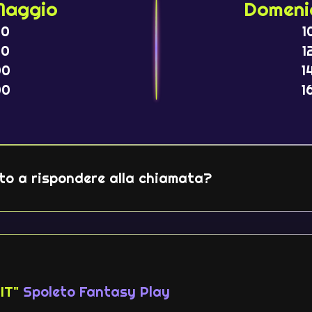
Maggio
Domeni
00
1
00
1
00
1
00
1
onto a rispondere alla chiamata?
IT"
Spoleto Fantasy Play