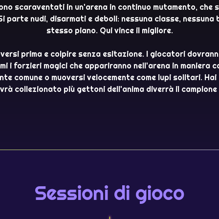
gono scaraventati in un'arena in continuo mutamento, che s
 Si parte nudi, disarmati e deboli: nessuna classe, nessuna 
stesso piano. Qui vince il migliore.
versi prima e colpire senza esitazione. I giocatori dovrann
mi i forzieri magici che appariranno nell'arena in maniera 
onte comune o muoversi velocemente come lupi solitari. Hai 
avrà collezionato più gettoni dell'anima diverrà il campione 
Sessioni di gioco